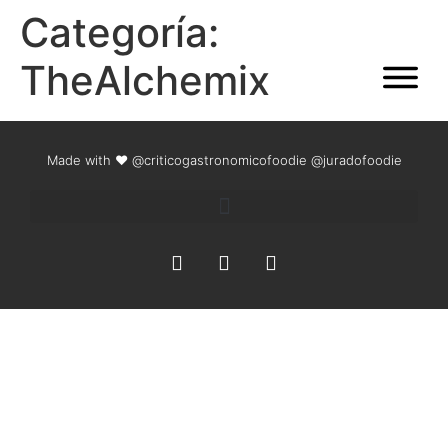
Categoría:
TheAlchemix
Made with ❤
@criticogastronomicofoodie
@juradofoodie